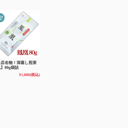
当店名物！深蒸し煎茶
】80g袋詰
¥1,080
(税込)