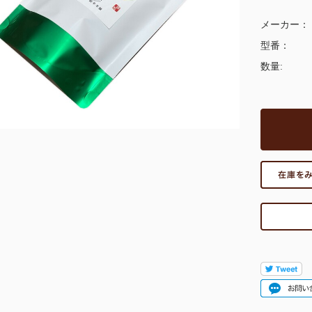
メーカー：
型番：
数量: