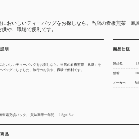
軽においしいティーバッグをお探しなら。当店の看板煎茶「鳳
お供や、職場で便利です。
品説明
商品仕様
製品名:
【
においしいティーバッグをお探しなら。当店の看板煎茶「鳳凰」を
ーバッグにしました。旅行のお供や、職場で便利です。
型番:
t00
メーカー:
加
後窒素充填パック。 賞味期限一年間。 2.5g×15ヶ
連商品