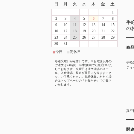
日
月
火
水
木
金
土
1
2
3
4
5
6
7
8
手
9
10
11
12
13
14
15
の
16
17
18
19
20
21
22
23
24
25
26
27
28
29
30
31
商
今日
定休日
■
■
毎週火曜日が定休日です。※お電話以外の
手軽
ご注文は24時間、年中無休にてお受けいた
ティ
しております。火曜日は注文確認のメー
ル、入金確認、発送が翌日になりますこと
を、ご了承ください。臨時休業いただく場
合はトップページの「お知らせ」でご案内
いたします。
真空
関