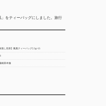
凰」をティーバッグにしました。旅行
深蒸し煎茶】鳳凰ティーバッグ2.5g×15
3
藤銘茶本舗