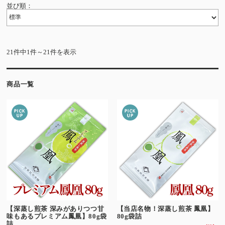
並び順：
21件中1件～21件を表示
商品一覧
【深蒸し煎茶 深みがありつつ甘
【当店名物！深蒸し煎茶 鳳凰】
味もあるプレミアム鳳凰】80g袋
80g袋詰
詰