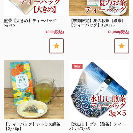
煎茶【大きめ】ティーバッグ
【季節限定】夏のお茶（緑茶）
5g×15
【ティーバッグ】3g×12p
¥800
(税込)
¥1,080
(税込)
【ティーパック】シトラス緑茶
【水出し】プチ【煎茶】ティー
【2g×6p】
バッグ3g×5