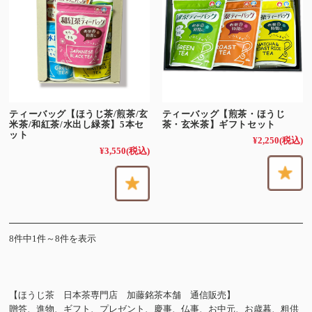
ティーバッグ【ほうじ茶/煎茶/玄
ティーバッグ【煎茶・ほうじ
米茶/和紅茶/水出し緑茶】5本セ
茶・玄米茶】ギフトセット
ット
¥2,250
(税込)
¥3,550
(税込)
8件中1件～8件を表示
【ほうじ茶 日本茶専門店 加藤銘茶本舗 通信販売】
贈答、進物、ギフト、プレゼント、慶事、仏事、お中元、お歳暮、粗供