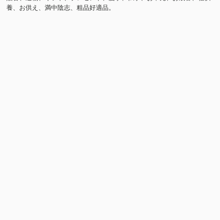
養、お供え、満中陰志、粗品好適品。