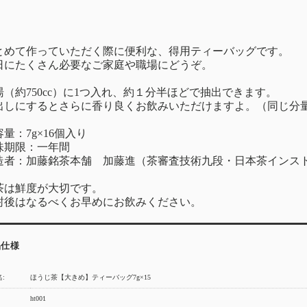
とめて作っていただく際に便利な、得用ティーバッグです。
日にたくさん必要なご家庭や職場にどうぞ。
湯（約750cc）に1つ入れ、約１分半ほどで抽出できます。
出しにするとさらに香り良くお飲みいただけますよ。（同じ分量
量：7g×16個入り
味期限：一年間
造者：加藤銘茶本舗 加藤進（茶審査技術九段・日本茶インス
茶は鮮度が大切です。
封後はなるべくお早めにお飲みください。
品仕様
:
ほうじ茶【大きめ】ティーバッグ7g×15
ht001