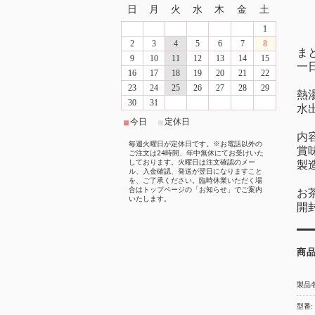
日
月
火
水
木
金
土
1
2
3
4
5
6
7
8
ま
9
10
11
12
13
14
15
一
16
17
18
19
20
21
22
23
24
25
26
27
28
29
熱
30
31
水
今日
定休日
■
■
内容
毎週火曜日が定休日です。※お電話以外の
賞
ご注文は24時間、年中無休にてお受けいた
しております。火曜日は注文確認のメー
製
ル、入金確認、発送が翌日になりますこと
を、ご了承ください。臨時休業いただく場
合はトップページの「お知らせ」でご案内
お
いたします。
開
商
製品名
型番: