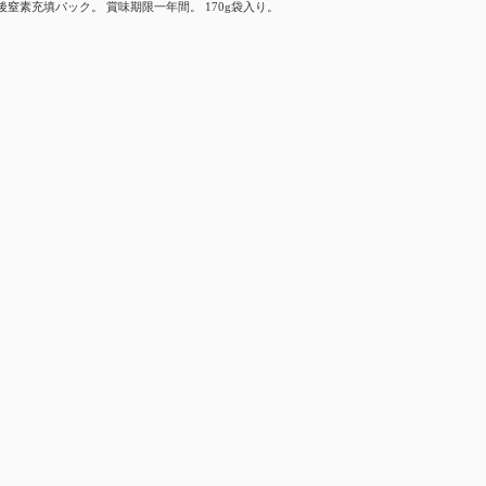
後窒素充填パック。 賞味期限一年間。 170g袋入り。