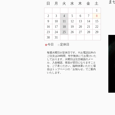
ま
日
月
火
水
木
金
土
1
2
3
4
5
6
7
8
9
10
11
12
13
14
15
16
17
18
19
20
21
22
23
24
25
26
27
28
29
30
31
今日
定休日
■
■
毎週火曜日が定休日です。※お電話以外の
ご注文は24時間、年中無休にてお受けいた
しております。火曜日は注文確認のメー
ル、入金確認、発送が翌日になりますこと
を、ご了承ください。臨時休業いただく場
合はトップページの「お知らせ」でご案内
いたします。