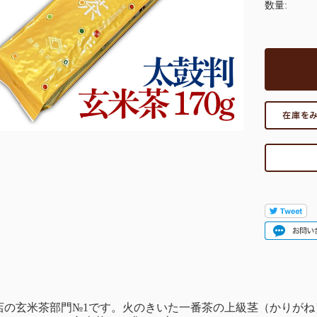
数量:
店の玄米茶部門№1です。火のきいた一番茶の上級茎（かりが