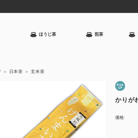
ほうじ茶
煎茶
P
日本茶
玄米茶
かりが
価格: